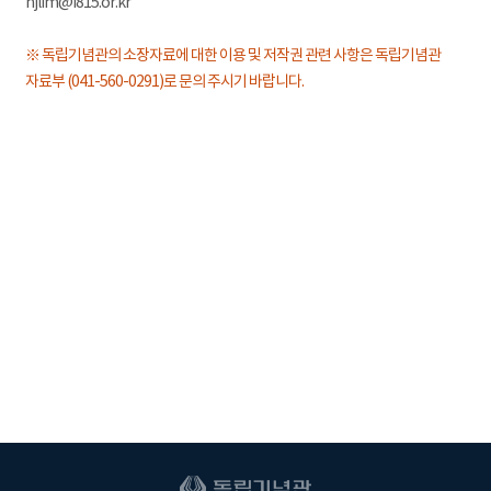
hjlim@i815.or.kr
※ 독립기념관의 소장자료에 대한 이용 및 저작권 관련 사항은 독립기념관
자료부 (041-560-0291)로 문의 주시기 바랍니다.