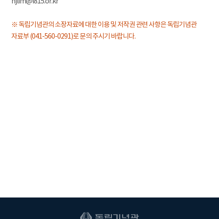
hjlim@i815.or.kr
※ 독립기념관의 소장자료에 대한 이용 및 저작권 관련 사항은 독립기념관
자료부 (041-560-0291)로 문의 주시기 바랍니다.