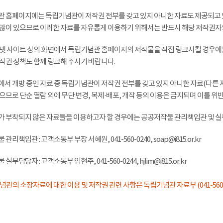
 홈페이지에는 독립기념관이 저작권 전부를 갖고 있지 아니한 자료도 제공되고 있
많이 있으므로 이러한 자료를 자유롭게 이용하기 위해서는 반드시 해당 저작권자
넷 사이트 상의 화면에서 독립기념관 홈페이지의 저작물을 직접 링크시킬 경우에는
작권 정책도 함께 링크해 주시기 바랍니다.
서 개방 중인 자료 중 독립기념관이 저작권 전부를 갖고 있지 아니한 자료(다른 
으므로 단순 열람 외에 무단 변경, 복제·배포, 개작 등의 이용은 금지되며 이를 위
 부착되지 않은 자료들을 이용하고자 할 경우에는 공공저작물 관리책임관 및 실
관리책임관 : 고객소통부 부장 서혜원, 041-560-0240, soap@i815.or.kr
무담당자 : 고객소통부 임현주, 041-560-0244, hjlim@i815.or.kr
념관의 소장자료에 대한 이용 및 저작권 관련 사항은 독립기념관 자료부 (041-560-