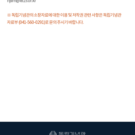
hjlim@i815.or.kr
※ 독립기념관의 소장자료에 대한 이용 및 저작권 관련 사항은 독립기념관
자료부 (041-560-0291)로 문의 주시기 바랍니다.