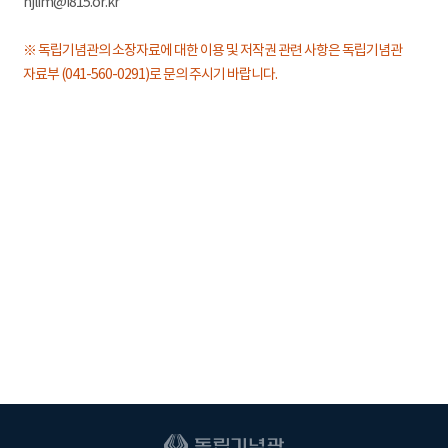
hjlim@i815.or.kr
※ 독립기념관의 소장자료에 대한 이용 및 저작권 관련 사항은 독립기념관
자료부 (041-560-0291)로 문의 주시기 바랍니다.