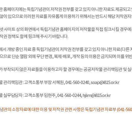
 홈페이지에는 독립기념관이 저작권 전부를 갖고 있지 아니한 자료도 제공되고 있
많이 있으므로 이러한 자료를 자유롭게 이용하기 위해서는 반드시 해당 저작권자
넷 사이트 상의 화면에서 독립기념관 홈페이지의 저작물을 직접 링크시킬 경우에는
작권 정책도 함께 링크해 주시기 바랍니다.
서 개방 중인 자료 중 독립기념관이 저작권 전부를 갖고 있지 아니한 자료(다른 
으므로 단순 열람 외에 무단 변경, 복제·배포, 개작 등의 이용은 금지되며 이를 위
 부착되지 않은 자료들을 이용하고자 할 경우에는 공공저작물 관리책임관 및 실
관리책임관 : 고객소통부 부장 서혜원, 041-560-0240, soap@i815.or.kr
무담당자 : 고객소통부 임현주, 041-560-0244, hjlim@i815.or.kr
념관의 소장자료에 대한 이용 및 저작권 관련 사항은 독립기념관 자료부 (041-560-