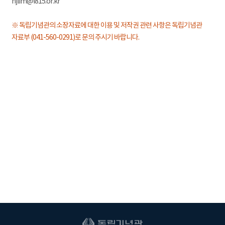
hjlim@i815.or.kr
※ 독립기념관의 소장자료에 대한 이용 및 저작권 관련 사항은 독립기념관
자료부 (041-560-0291)로 문의 주시기 바랍니다.