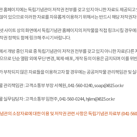
 홈페이지에는 독립기념관이 저작권 전부를 갖고 있지 아니한 자료도 제공되고 있
많이 있으므로 이러한 자료를 자유롭게 이용하기 위해서는 반드시 해당 저작권자
넷 사이트 상의 화면에서 독립기념관 홈페이지의 저작물을 직접 링크시킬 경우에는
작권 정책도 함께 링크해 주시기 바랍니다.
서 개방 중인 자료 중 독립기념관이 저작권 전부를 갖고 있지 아니한 자료(다른 
으므로 단순 열람 외에 무단 변경, 복제·배포, 개작 등의 이용은 금지되며 이를 위
 부착되지 않은 자료들을 이용하고자 할 경우에는 공공저작물 관리책임관 및 실
관리책임관 : 고객소통부 부장 서혜원, 041-560-0240, soap@i815.or.kr
무담당자 : 고객소통부 임현주, 041-560-0244, hjlim@i815.or.kr
념관의 소장자료에 대한 이용 및 저작권 관련 사항은 독립기념관 자료부 (041-560-