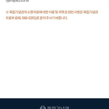
hjlim@i815.or.kr
※ 독립기념관의 소장자료에 대한 이용 및 저작권 관련 사항은 독립기념관
자료부 (041-560-0291)로 문의 주시기 바랍니다.