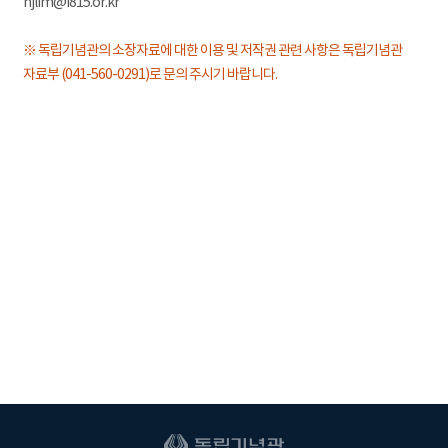
hjlim@i815.or.kr
※ 독립기념관의 소장자료에 대한 이용 및 저작권 관련 사항은 독립기념관
자료부 (041-560-0291)로 문의 주시기 바랍니다.