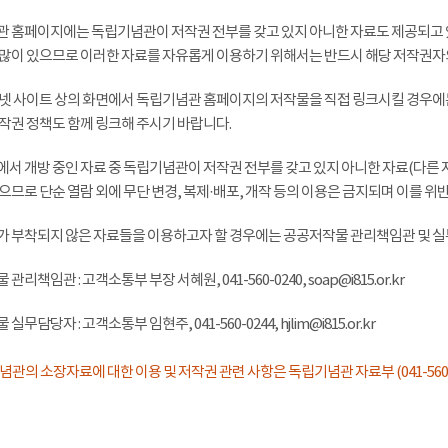
 홈페이지에는 독립기념관이 저작권 전부를 갖고 있지 아니한 자료도 제공되고 있
많이 있으므로 이러한 자료를 자유롭게 이용하기 위해서는 반드시 해당 저작권자
넷 사이트 상의 화면에서 독립기념관 홈페이지의 저작물을 직접 링크시킬 경우에는
작권 정책도 함께 링크해 주시기 바랍니다.
서 개방 중인 자료 중 독립기념관이 저작권 전부를 갖고 있지 아니한 자료(다른 
으므로 단순 열람 외에 무단 변경, 복제·배포, 개작 등의 이용은 금지되며 이를 위
 부착되지 않은 자료들을 이용하고자 할 경우에는 공공저작물 관리책임관 및 실
관리책임관 : 고객소통부 부장 서혜원, 041-560-0240, soap@i815.or.kr
무담당자 : 고객소통부 임현주, 041-560-0244, hjlim@i815.or.kr
념관의 소장자료에 대한 이용 및 저작권 관련 사항은 독립기념관 자료부 (041-560-