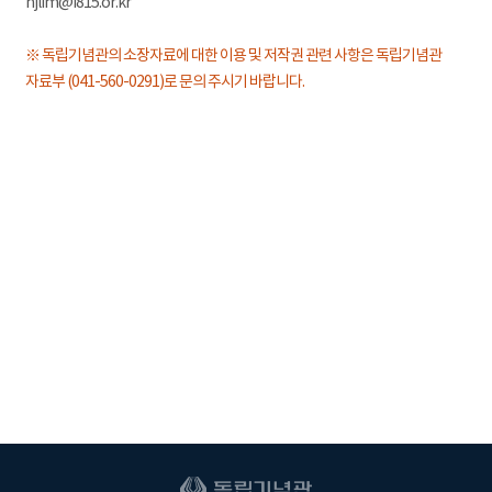
hjlim@i815.or.kr
※ 독립기념관의 소장자료에 대한 이용 및 저작권 관련 사항은 독립기념관
자료부 (041-560-0291)로 문의 주시기 바랍니다.