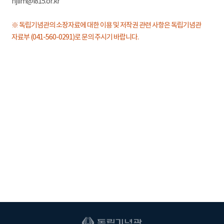
hjlim@i815.or.kr
※ 독립기념관의 소장자료에 대한 이용 및 저작권 관련 사항은 독립기념관
자료부 (041-560-0291)로 문의 주시기 바랍니다.