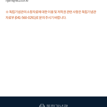
hjlim@i815.or.kr
※ 독립기념관의 소장자료에 대한 이용 및 저작권 관련 사항은 독립기념관
자료부 (041-560-0291)로 문의 주시기 바랍니다.