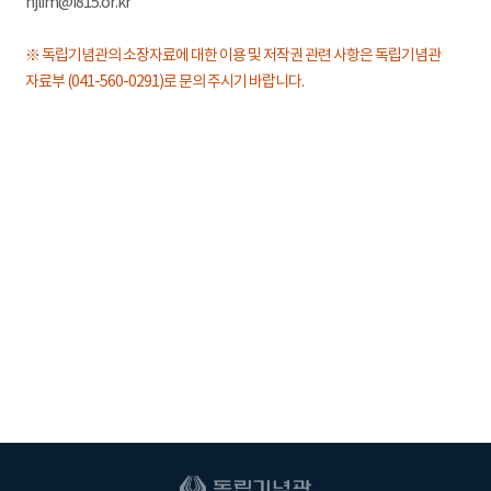
hjlim@i815.or.kr
※ 독립기념관의 소장자료에 대한 이용 및 저작권 관련 사항은 독립기념관
자료부 (041-560-0291)로 문의 주시기 바랍니다.