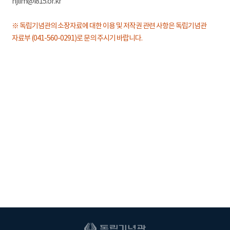
hjlim@i815.or.kr
※ 독립기념관의 소장자료에 대한 이용 및 저작권 관련 사항은 독립기념관
자료부 (041-560-0291)로 문의 주시기 바랍니다.