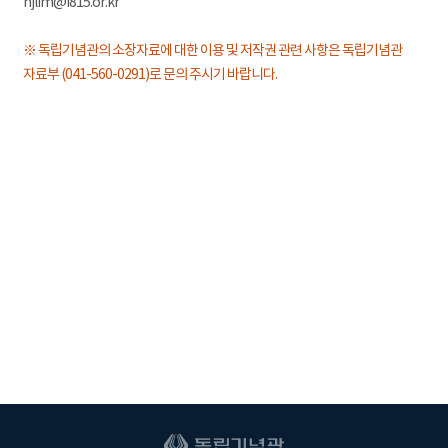
hjlim@i815.or.kr
※ 독립기념관의 소장자료에 대한 이용 및 저작권 관련 사항은 독립기념관
자료부 (041-560-0291)로 문의 주시기 바랍니다.