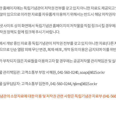
 홈페이지에는 독립기념관이 저작권 전부를 갖고 있지 아니한 자료도 제공되고 있
많이 있으므로 이러한 자료를 자유롭게 이용하기 위해서는 반드시 해당 저작권자
넷 사이트 상의 화면에서 독립기념관 홈페이지의 저작물을 직접 링크시킬 경우에는
작권 정책도 함께 링크해 주시기 바랍니다.
서 개방 중인 자료 중 독립기념관이 저작권 전부를 갖고 있지 아니한 자료(다른 
으므로 단순 열람 외에 무단 변경, 복제·배포, 개작 등의 이용은 금지되며 이를 위
 부착되지 않은 자료들을 이용하고자 할 경우에는 공공저작물 관리책임관 및 실
관리책임관 : 고객소통부 부장 서혜원, 041-560-0240, soap@i815.or.kr
무담당자 : 고객소통부 임현주, 041-560-0244, hjlim@i815.or.kr
념관의 소장자료에 대한 이용 및 저작권 관련 사항은 독립기념관 자료부 (041-560-