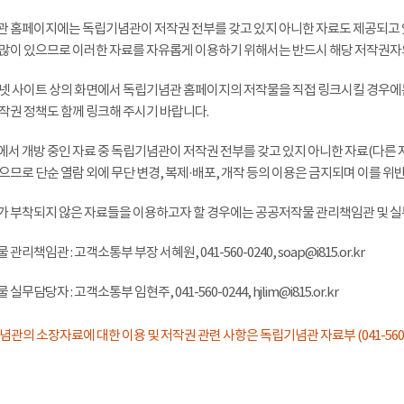
 홈페이지에는 독립기념관이 저작권 전부를 갖고 있지 아니한 자료도 제공되고 있
많이 있으므로 이러한 자료를 자유롭게 이용하기 위해서는 반드시 해당 저작권자
넷 사이트 상의 화면에서 독립기념관 홈페이지의 저작물을 직접 링크시킬 경우에는
작권 정책도 함께 링크해 주시기 바랍니다.
서 개방 중인 자료 중 독립기념관이 저작권 전부를 갖고 있지 아니한 자료(다른 
으므로 단순 열람 외에 무단 변경, 복제·배포, 개작 등의 이용은 금지되며 이를 위
 부착되지 않은 자료들을 이용하고자 할 경우에는 공공저작물 관리책임관 및 실
관리책임관 : 고객소통부 부장 서혜원, 041-560-0240, soap@i815.or.kr
무담당자 : 고객소통부 임현주, 041-560-0244, hjlim@i815.or.kr
념관의 소장자료에 대한 이용 및 저작권 관련 사항은 독립기념관 자료부 (041-560-