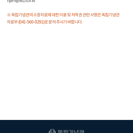
hjlim@i815.or.kr
※ 독립기념관의 소장자료에 대한 이용 및 저작권 관련 사항은 독립기념관
자료부 (041-560-0291)로 문의 주시기 바랍니다.