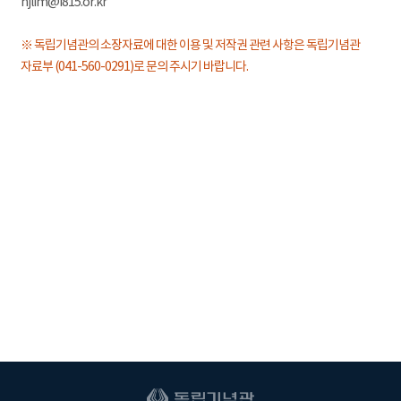
hjlim@i815.or.kr
※ 독립기념관의 소장자료에 대한 이용 및 저작권 관련 사항은 독립기념관
자료부 (041-560-0291)로 문의 주시기 바랍니다.