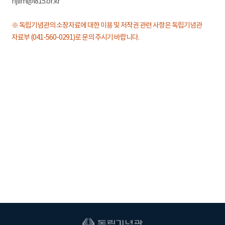
hjlim@i815.or.kr
※ 독립기념관의 소장자료에 대한 이용 및 저작권 관련 사항은 독립기념관
자료부 (041-560-0291)로 문의 주시기 바랍니다.