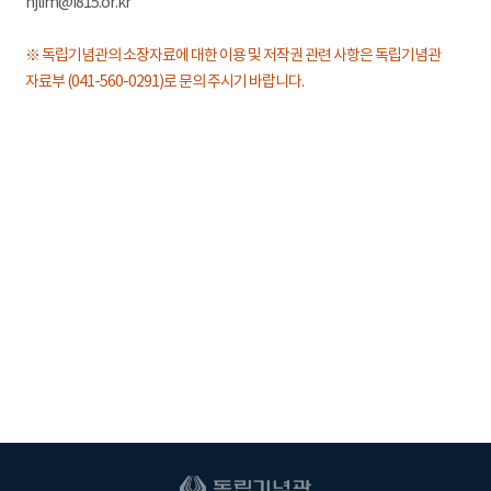
hjlim@i815.or.kr
※ 독립기념관의 소장자료에 대한 이용 및 저작권 관련 사항은 독립기념관
자료부 (041-560-0291)로 문의 주시기 바랍니다.