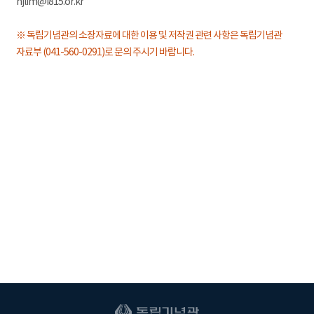
hjlim@i815.or.kr
※ 독립기념관의 소장자료에 대한 이용 및 저작권 관련 사항은 독립기념관
자료부 (041-560-0291)로 문의 주시기 바랍니다.