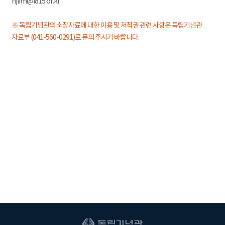
hjlim@i815.or.kr
※ 독립기념관의 소장자료에 대한 이용 및 저작권 관련 사항은 독립기념관
자료부 (041-560-0291)로 문의 주시기 바랍니다.