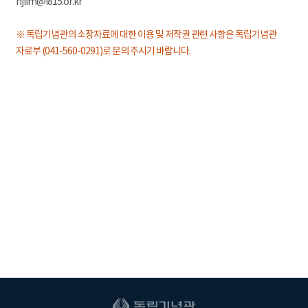
hjlim@i815.or.kr
※ 독립기념관의 소장자료에 대한 이용 및 저작권 관련 사항은 독립기념관
자료부 (041-560-0291)로 문의 주시기 바랍니다.