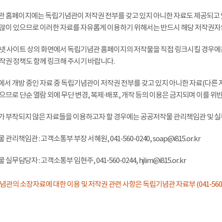
 홈페이지에는 독립기념관이 저작권 전부를 갖고 있지 아니한 자료도 제공되고 있
많이 있으므로 이러한 자료를 자유롭게 이용하기 위해서는 반드시 해당 저작권자
넷 사이트 상의 화면에서 독립기념관 홈페이지의 저작물을 직접 링크시킬 경우에는
작권 정책도 함께 링크해 주시기 바랍니다.
서 개방 중인 자료 중 독립기념관이 저작권 전부를 갖고 있지 아니한 자료(다른 
으므로 단순 열람 외에 무단 변경, 복제·배포, 개작 등의 이용은 금지되며 이를 위
 부착되지 않은 자료들을 이용하고자 할 경우에는 공공저작물 관리책임관 및 실
관리책임관 : 고객소통부 부장 서혜원, 041-560-0240, soap@i815.or.kr
무담당자 : 고객소통부 임현주, 041-560-0244, hjlim@i815.or.kr
념관의 소장자료에 대한 이용 및 저작권 관련 사항은 독립기념관 자료부 (041-560-