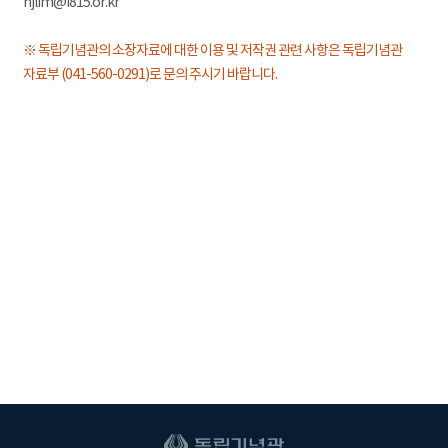
hjlim@i815.or.kr
※ 독립기념관의 소장자료에 대한 이용 및 저작권 관련 사항은 독립기념관
자료부 (041-560-0291)로 문의 주시기 바랍니다.