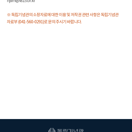
hjlim@i815.or.kr
※ 독립기념관의 소장자료에 대한 이용 및 저작권 관련 사항은 독립기념관
자료부 (041-560-0291)로 문의 주시기 바랍니다.