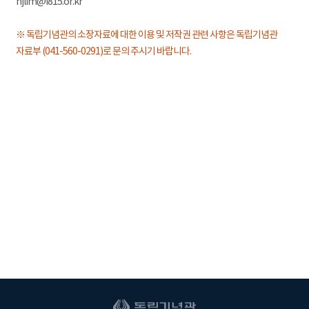
hjlim@i815.or.kr
※ 독립기념관의 소장자료에 대한 이용 및 저작권 관련 사항은 독립기념관
자료부 (041-560-0291)로 문의 주시기 바랍니다.