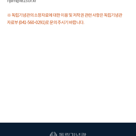
hjlim@i815.or.kr
※ 독립기념관의 소장자료에 대한 이용 및 저작권 관련 사항은 독립기념관
자료부 (041-560-0291)로 문의 주시기 바랍니다.