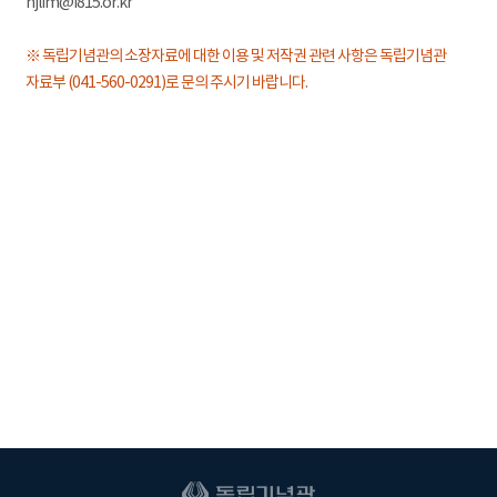
hjlim@i815.or.kr
※ 독립기념관의 소장자료에 대한 이용 및 저작권 관련 사항은 독립기념관
자료부 (041-560-0291)로 문의 주시기 바랍니다.