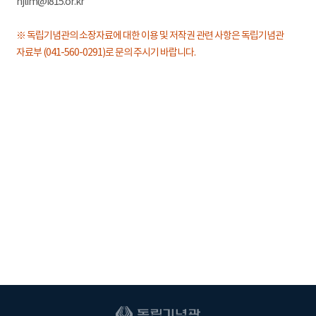
hjlim@i815.or.kr
※ 독립기념관의 소장자료에 대한 이용 및 저작권 관련 사항은 독립기념관
자료부 (041-560-0291)로 문의 주시기 바랍니다.