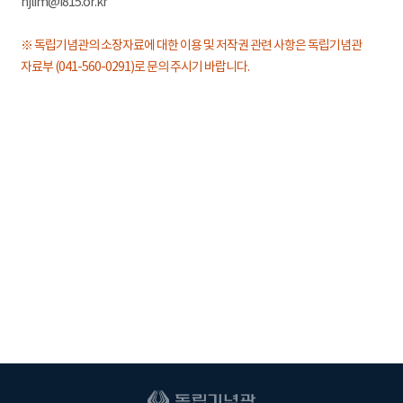
hjlim@i815.or.kr
※ 독립기념관의 소장자료에 대한 이용 및 저작권 관련 사항은 독립기념관
자료부 (041-560-0291)로 문의 주시기 바랍니다.