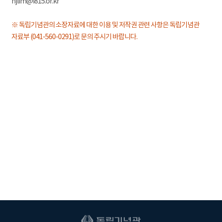
hjlim@i815.or.kr
※ 독립기념관의 소장자료에 대한 이용 및 저작권 관련 사항은 독립기념관
자료부 (041-560-0291)로 문의 주시기 바랍니다.