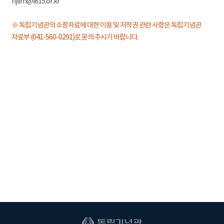
hjlim@i815.or.kr
※ 독립기념관의 소장자료에 대한 이용 및 저작권 관련 사항은 독립기념관
자료부 (041-560-0291)로 문의 주시기 바랍니다.