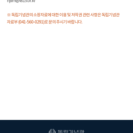
hjlim@i815.or.kr
※ 독립기념관의 소장자료에 대한 이용 및 저작권 관련 사항은 독립기념관
자료부 (041-560-0291)로 문의 주시기 바랍니다.