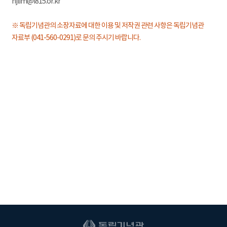
hjlim@i815.or.kr
※ 독립기념관의 소장자료에 대한 이용 및 저작권 관련 사항은 독립기념관
자료부 (041-560-0291)로 문의 주시기 바랍니다.