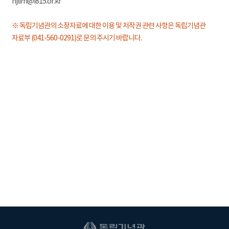
hjlim@i815.or.kr
※ 독립기념관의 소장자료에 대한 이용 및 저작권 관련 사항은 독립기념관
자료부 (041-560-0291)로 문의 주시기 바랍니다.