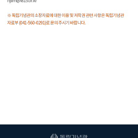
hjlim@i815.or.kr
※ 독립기념관의 소장자료에 대한 이용 및 저작권 관련 사항은 독립기념관
자료부 (041-560-0291)로 문의 주시기 바랍니다.