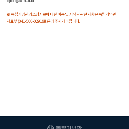
hjlim@i815.or.kr
※ 독립기념관의 소장자료에 대한 이용 및 저작권 관련 사항은 독립기념관
자료부 (041-560-0291)로 문의 주시기 바랍니다.