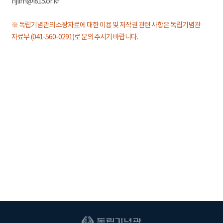
hjlim@i815.or.kr
※ 독립기념관의 소장자료에 대한 이용 및 저작권 관련 사항은 독립기념관
자료부 (041-560-0291)로 문의 주시기 바랍니다.