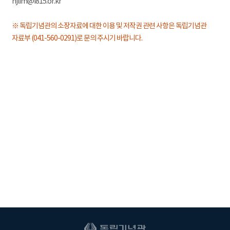
hjlim@i815.or.kr
※ 독립기념관의 소장자료에 대한 이용 및 저작권 관련 사항은 독립기념관
자료부 (041-560-0291)로 문의 주시기 바랍니다.