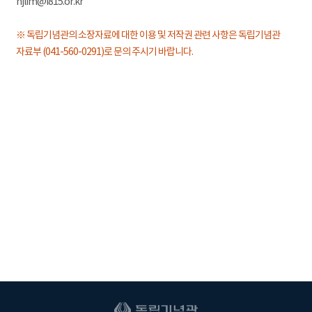
hjlim@i815.or.kr
※ 독립기념관의 소장자료에 대한 이용 및 저작권 관련 사항은 독립기념관
자료부 (041-560-0291)로 문의 주시기 바랍니다.