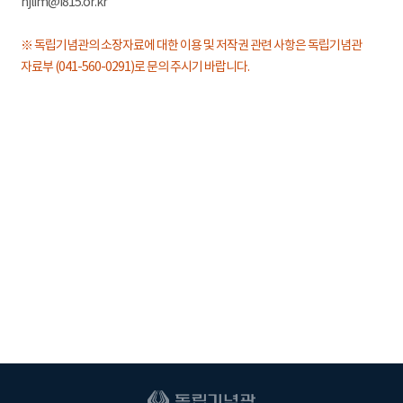
hjlim@i815.or.kr
※ 독립기념관의 소장자료에 대한 이용 및 저작권 관련 사항은 독립기념관
자료부 (041-560-0291)로 문의 주시기 바랍니다.