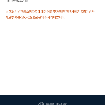
hjlim@i815.or.kr
※ 독립기념관의 소장자료에 대한 이용 및 저작권 관련 사항은 독립기념관
자료부 (041-560-0291)로 문의 주시기 바랍니다.