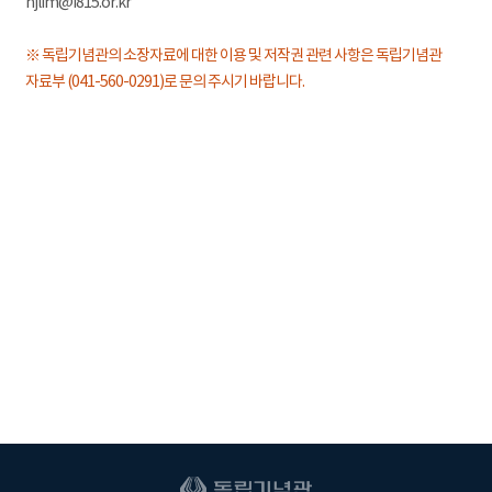
hjlim@i815.or.kr
※ 독립기념관의 소장자료에 대한 이용 및 저작권 관련 사항은 독립기념관
자료부 (041-560-0291)로 문의 주시기 바랍니다.