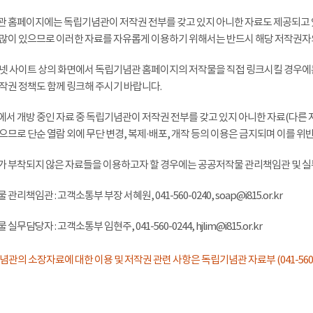
 홈페이지에는 독립기념관이 저작권 전부를 갖고 있지 아니한 자료도 제공되고 있
많이 있으므로 이러한 자료를 자유롭게 이용하기 위해서는 반드시 해당 저작권자
넷 사이트 상의 화면에서 독립기념관 홈페이지의 저작물을 직접 링크시킬 경우에는
작권 정책도 함께 링크해 주시기 바랍니다.
서 개방 중인 자료 중 독립기념관이 저작권 전부를 갖고 있지 아니한 자료(다른 
으므로 단순 열람 외에 무단 변경, 복제·배포, 개작 등의 이용은 금지되며 이를 위
 부착되지 않은 자료들을 이용하고자 할 경우에는 공공저작물 관리책임관 및 실
관리책임관 : 고객소통부 부장 서혜원, 041-560-0240, soap@i815.or.kr
무담당자 : 고객소통부 임현주, 041-560-0244, hjlim@i815.or.kr
념관의 소장자료에 대한 이용 및 저작권 관련 사항은 독립기념관 자료부 (041-560-