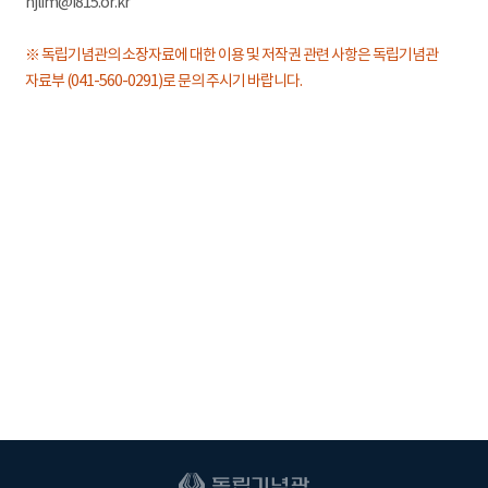
hjlim@i815.or.kr
※ 독립기념관의 소장자료에 대한 이용 및 저작권 관련 사항은 독립기념관
자료부 (041-560-0291)로 문의 주시기 바랍니다.