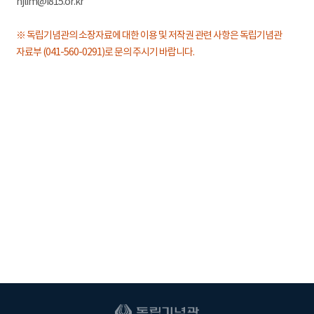
hjlim@i815.or.kr
※ 독립기념관의 소장자료에 대한 이용 및 저작권 관련 사항은 독립기념관
자료부 (041-560-0291)로 문의 주시기 바랍니다.